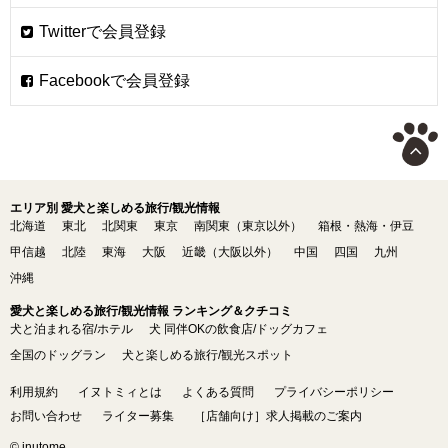
エリア別 愛犬と楽しめる旅行/観光情報
北海道
東北
北関東
東京
南関東（東京以外）
箱根・熱海・伊豆
甲信越
北陸
東海
大阪
近畿（大阪以外）
中国
四国
九州
沖縄
愛犬と楽しめる旅行/観光情報 ランキング＆クチコミ
犬と泊まれる宿/ホテル
犬 同伴OKの飲食店/ドッグカフェ
全国のドッグラン
犬と楽しめる旅行/観光スポット
利用規約
イヌトミィとは
よくある質問
プライバシーポリシー
お問い合わせ
ライター募集
［店舗向け］求人掲載のご案内
© inutome