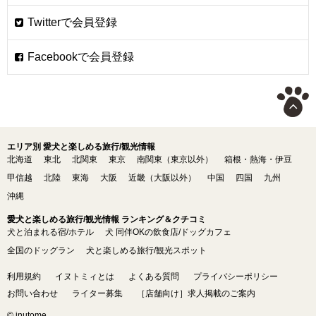
エリア別 愛犬と楽しめる旅行/観光情報
北海道
東北
北関東
東京
南関東（東京以外）
箱根・熱海・伊豆
甲信越
北陸
東海
大阪
近畿（大阪以外）
中国
四国
九州
沖縄
愛犬と楽しめる旅行/観光情報 ランキング＆クチコミ
犬と泊まれる宿/ホテル
犬 同伴OKの飲食店/ドッグカフェ
全国のドッグラン
犬と楽しめる旅行/観光スポット
利用規約
イヌトミィとは
よくある質問
プライバシーポリシー
お問い合わせ
ライター募集
［店舗向け］求人掲載のご案内
© inutome