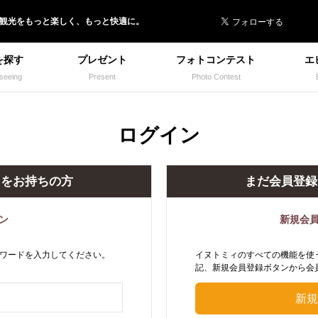
 イヌトミィ
/観光
を
もっと楽しく、
もっと快適に。
を探す
プレゼント
フォトコンテスト
エ
seeing
Present
Photo Contest
ログイン
トをお持ちの方
まだ会員登録
ン
新規会
ワードを入力してください。
イヌトミィのすべての機能を使
記、新規会員登録ボタンから会