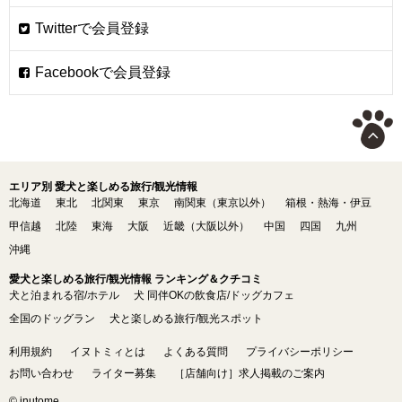
エリア別 愛犬と楽しめる旅行/観光情報
北海道
東北
北関東
東京
南関東（東京以外）
箱根・熱海・伊豆
甲信越
北陸
東海
大阪
近畿（大阪以外）
中国
四国
九州
沖縄
愛犬と楽しめる旅行/観光情報 ランキング＆クチコミ
犬と泊まれる宿/ホテル
犬 同伴OKの飲食店/ドッグカフェ
全国のドッグラン
犬と楽しめる旅行/観光スポット
利用規約
イヌトミィとは
よくある質問
プライバシーポリシー
お問い合わせ
ライター募集
［店舗向け］求人掲載のご案内
© inutome