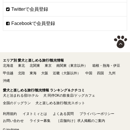
エリア別 愛犬と楽しめる旅行/観光情報
北海道
東北
北関東
東京
南関東（東京以外）
箱根・熱海・伊豆
甲信越
北陸
東海
大阪
近畿（大阪以外）
中国
四国
九州
沖縄
愛犬と楽しめる旅行/観光情報 ランキング＆クチコミ
犬と泊まれる宿/ホテル
犬 同伴OKの飲食店/ドッグカフェ
全国のドッグラン
犬と楽しめる旅行/観光スポット
利用規約
イヌトミィとは
よくある質問
プライバシーポリシー
お問い合わせ
ライター募集
［店舗向け］求人掲載のご案内
© inutome