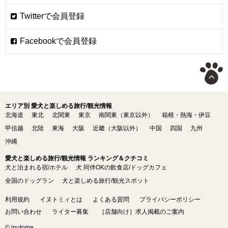
エリア別 愛犬と楽しめる旅行/観光情報
北海道
東北
北関東
東京
南関東（東京以外）
箱根・熱海・伊豆
甲信越
北陸
東海
大阪
近畿（大阪以外）
中国
四国
九州
沖縄
愛犬と楽しめる旅行/観光情報 ランキング＆クチコミ
犬と泊まれる宿/ホテル
犬 同伴OKの飲食店/ドッグカフェ
全国のドッグラン
犬と楽しめる旅行/観光スポット
利用規約
イヌトミィとは
よくある質問
プライバシーポリシー
お問い合わせ
ライター募集
［店舗向け］求人掲載のご案内
© inutome