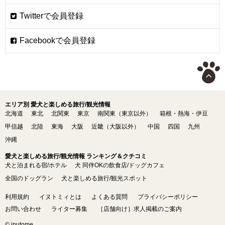
エリア別 愛犬と楽しめる旅行/観光情報
北海道
東北
北関東
東京
南関東（東京以外）
箱根・熱海・伊豆
甲信越
北陸
東海
大阪
近畿（大阪以外）
中国
四国
九州
沖縄
愛犬と楽しめる旅行/観光情報 ランキング＆クチコミ
犬と泊まれる宿/ホテル
犬 同伴OKの飲食店/ドッグカフェ
全国のドッグラン
犬と楽しめる旅行/観光スポット
利用規約
イヌトミィとは
よくある質問
プライバシーポリシー
お問い合わせ
ライター募集
［店舗向け］求人掲載のご案内
© inutome