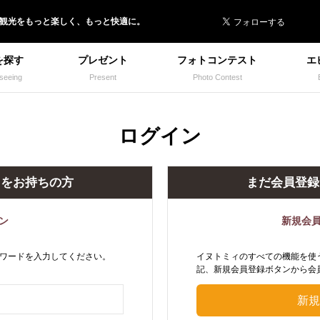
 イヌトミィ
/観光
を
もっと楽しく、
もっと快適に。
を探す
プレゼント
フォトコンテスト
エ
seeing
Present
Photo Contest
ログイン
トをお持ちの方
まだ会員登録
ン
新規会
ワードを入力してください。
イヌトミィのすべての機能を使
記、新規会員登録ボタンから会