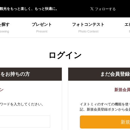
 イヌトミィ
/観光
を
もっと楽しく、
もっと快適に。
を探す
プレゼント
フォトコンテスト
エ
seeing
Present
Photo Contest
ログイン
トをお持ちの方
まだ会員登録
ン
新規会
ワードを入力してください。
イヌトミィのすべての機能を使
記、新規会員登録ボタンから会