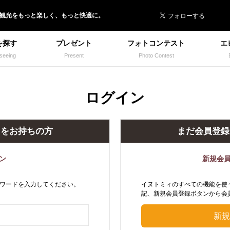
 イヌトミィ
/観光
を
もっと楽しく、
もっと快適に。
を探す
プレゼント
フォトコンテスト
エ
seeing
Present
Photo Contest
ログイン
トをお持ちの方
まだ会員登録
ン
新規会
ワードを入力してください。
イヌトミィのすべての機能を使
記、新規会員登録ボタンから会