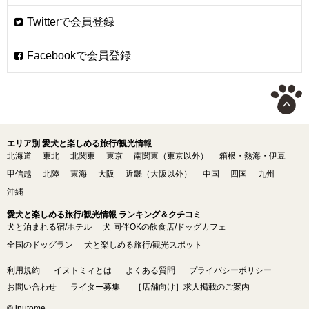
エリア別 愛犬と楽しめる旅行/観光情報
北海道
東北
北関東
東京
南関東（東京以外）
箱根・熱海・伊豆
甲信越
北陸
東海
大阪
近畿（大阪以外）
中国
四国
九州
沖縄
愛犬と楽しめる旅行/観光情報 ランキング＆クチコミ
犬と泊まれる宿/ホテル
犬 同伴OKの飲食店/ドッグカフェ
全国のドッグラン
犬と楽しめる旅行/観光スポット
利用規約
イヌトミィとは
よくある質問
プライバシーポリシー
お問い合わせ
ライター募集
［店舗向け］求人掲載のご案内
© inutome