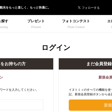
 イヌトミィ
/観光
を
もっと楽しく、
もっと快適に。
を探す
プレゼント
フォトコンテスト
エ
seeing
Present
Photo Contest
ログイン
トをお持ちの方
まだ会員登録
ン
新規会
ワードを入力してください。
イヌトミィのすべての機能を使
記、新規会員登録ボタンから会