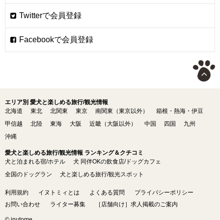
エリア別 愛犬と楽しめる旅行/観光情報
北海道
東北
北関東
東京
南関東（東京以外）
箱根・熱海・伊豆
甲信越
北陸
東海
大阪
近畿（大阪以外）
中国
四国
九州
沖縄
愛犬と楽しめる旅行/観光情報 ランキング＆クチコミ
犬と泊まれる宿/ホテル
犬 同伴OKの飲食店/ドッグカフェ
全国のドッグラン
犬と楽しめる旅行/観光スポット
利用規約
イヌトミィとは
よくある質問
プライバシーポリシー
お問い合わせ
ライター募集
［店舗向け］求人掲載のご案内
© inutome