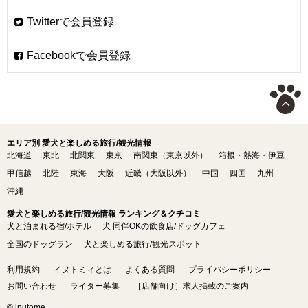
エリア別 愛犬と楽しめる旅行/観光情報
北海道
東北
北関東
東京
南関東（東京以外）
箱根・熱海・伊豆
甲信越
北陸
東海
大阪
近畿（大阪以外）
中国
四国
九州
沖縄
愛犬と楽しめる旅行/観光情報 ランキング＆クチコミ
犬と泊まれる宿/ホテル
犬 同伴OKの飲食店/ドッグカフェ
全国のドッグラン
犬と楽しめる旅行/観光スポット
利用規約
イヌトミィとは
よくある質問
プライバシーポリシー
お問い合わせ
ライター募集
［店舗向け］求人掲載のご案内
© inutome