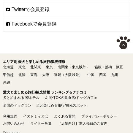
エリア別 愛犬と楽しめる旅行/観光情報
北海道
東北
北関東
東京
南関東（東京以外）
箱根・熱海・伊豆
甲信越
北陸
東海
大阪
近畿（大阪以外）
中国
四国
九州
沖縄
愛犬と楽しめる旅行/観光情報 ランキング＆クチコミ
犬と泊まれる宿/ホテル
犬 同伴OKの飲食店/ドッグカフェ
全国のドッグラン
犬と楽しめる旅行/観光スポット
利用規約
イヌトミィとは
よくある質問
プライバシーポリシー
お問い合わせ
ライター募集
［店舗向け］求人掲載のご案内
© inutome