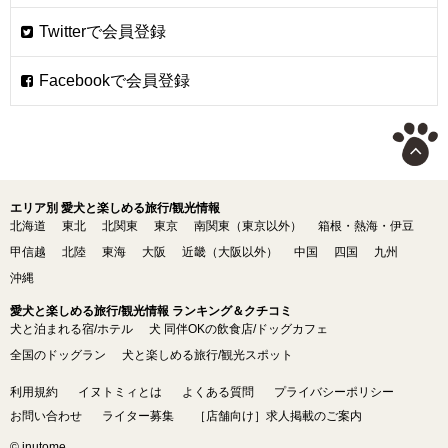
エリア別 愛犬と楽しめる旅行/観光情報
北海道
東北
北関東
東京
南関東（東京以外）
箱根・熱海・伊豆
甲信越
北陸
東海
大阪
近畿（大阪以外）
中国
四国
九州
沖縄
愛犬と楽しめる旅行/観光情報 ランキング＆クチコミ
犬と泊まれる宿/ホテル
犬 同伴OKの飲食店/ドッグカフェ
全国のドッグラン
犬と楽しめる旅行/観光スポット
利用規約
イヌトミィとは
よくある質問
プライバシーポリシー
お問い合わせ
ライター募集
［店舗向け］求人掲載のご案内
© inutome