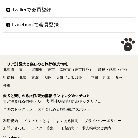
エリア別 愛犬と楽しめる旅行/観光情報
北海道
東北
北関東
東京
南関東（東京以外）
箱根・熱海・伊豆
甲信越
北陸
東海
大阪
近畿（大阪以外）
中国
四国
九州
沖縄
愛犬と楽しめる旅行/観光情報 ランキング＆クチコミ
犬と泊まれる宿/ホテル
犬 同伴OKの飲食店/ドッグカフェ
全国のドッグラン
犬と楽しめる旅行/観光スポット
利用規約
イヌトミィとは
よくある質問
プライバシーポリシー
お問い合わせ
ライター募集
［店舗向け］求人掲載のご案内
© inutome