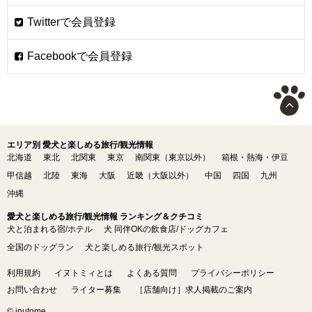
エリア別 愛犬と楽しめる旅行/観光情報
北海道
東北
北関東
東京
南関東（東京以外）
箱根・熱海・伊豆
甲信越
北陸
東海
大阪
近畿（大阪以外）
中国
四国
九州
沖縄
愛犬と楽しめる旅行/観光情報 ランキング＆クチコミ
犬と泊まれる宿/ホテル
犬 同伴OKの飲食店/ドッグカフェ
全国のドッグラン
犬と楽しめる旅行/観光スポット
利用規約
イヌトミィとは
よくある質問
プライバシーポリシー
お問い合わせ
ライター募集
［店舗向け］求人掲載のご案内
© inutome