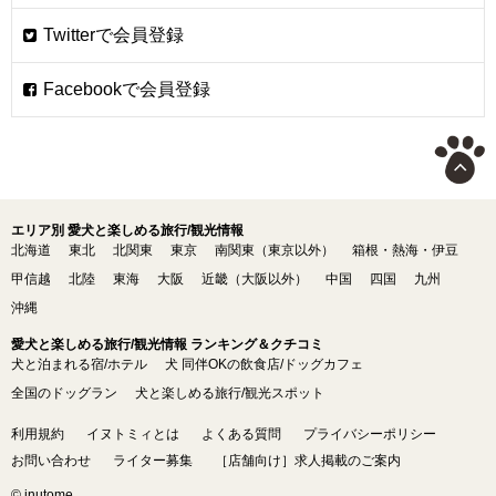
エリア別 愛犬と楽しめる旅行/観光情報
北海道
東北
北関東
東京
南関東（東京以外）
箱根・熱海・伊豆
甲信越
北陸
東海
大阪
近畿（大阪以外）
中国
四国
九州
沖縄
愛犬と楽しめる旅行/観光情報 ランキング＆クチコミ
犬と泊まれる宿/ホテル
犬 同伴OKの飲食店/ドッグカフェ
全国のドッグラン
犬と楽しめる旅行/観光スポット
利用規約
イヌトミィとは
よくある質問
プライバシーポリシー
お問い合わせ
ライター募集
［店舗向け］求人掲載のご案内
© inutome