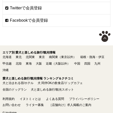
エリア別 愛犬と楽しめる旅行/観光情報
北海道
東北
北関東
東京
南関東（東京以外）
箱根・熱海・伊豆
甲信越
北陸
東海
大阪
近畿（大阪以外）
中国
四国
九州
沖縄
愛犬と楽しめる旅行/観光情報 ランキング＆クチコミ
犬と泊まれる宿/ホテル
犬 同伴OKの飲食店/ドッグカフェ
全国のドッグラン
犬と楽しめる旅行/観光スポット
利用規約
イヌトミィとは
よくある質問
プライバシーポリシー
お問い合わせ
ライター募集
［店舗向け］求人掲載のご案内
© inutome