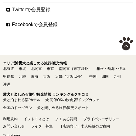
エリア別 愛犬と楽しめる旅行/観光情報
北海道
東北
北関東
東京
南関東（東京以外）
箱根・熱海・伊豆
甲信越
北陸
東海
大阪
近畿（大阪以外）
中国
四国
九州
沖縄
愛犬と楽しめる旅行/観光情報 ランキング＆クチコミ
犬と泊まれる宿/ホテル
犬 同伴OKの飲食店/ドッグカフェ
全国のドッグラン
犬と楽しめる旅行/観光スポット
利用規約
イヌトミィとは
よくある質問
プライバシーポリシー
お問い合わせ
ライター募集
［店舗向け］求人掲載のご案内
© inutome