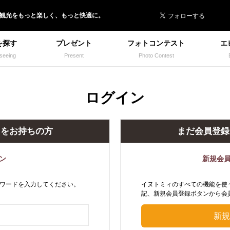
 イヌトミィ
/観光
を
もっと楽しく、
もっと快適に。
を探す
プレゼント
フォトコンテスト
エ
seeing
Present
Photo Contest
ログイン
トをお持ちの方
まだ会員登録
ン
新規会
ワードを入力してください。
イヌトミィのすべての機能を使
記、新規会員登録ボタンから会