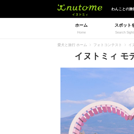
イヌトミィ
わんことの旅
ホーム
スポット
Home
Search Sight
愛犬と旅行 ホーム
フォトコンテスト
イヌ
イヌトミィ モデル