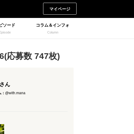
マイページ
ピソード
コラム＆インフォ
Episode
Column
(応募数 747枚)
 さん
ム：
@with.mana