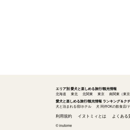
エリア別 愛犬と楽しめる旅行/観光情報
北海道
東北
北関東
東京
南関東（東京
愛犬と楽しめる旅行/観光情報 ランキング＆ク
犬と泊まれる宿/ホテル
犬 同伴OKの飲食店/
利用規約
イヌトミィとは
よくある
© inutome