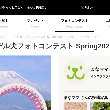
行を
もっと楽しく、
もっと快適に。
を探す
プレゼント
フォトコンテスト
エ
seeing
Present
Photo Contest
トミィ モデル犬フォトコンテスト Spring2026
まなママ さん/Mt. ふじー
犬フォトコンテスト Spring2026
まなママ
インスタグラ
まなママ さんの投稿写真