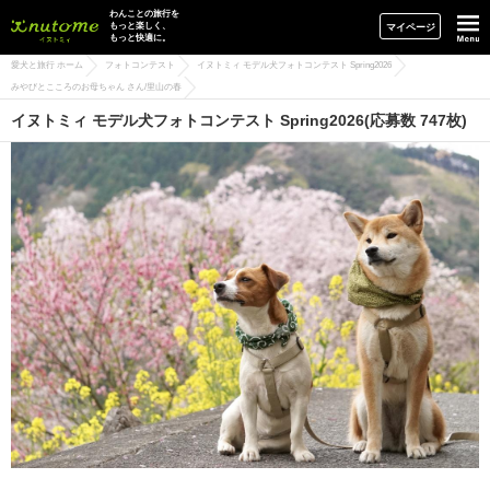
イヌトミィ
わんことの旅行を
もっと楽しく、
マイページ
もっと快適に。
愛犬と旅行 ホーム
フォトコンテスト
イヌトミィ モデル犬フォトコンテスト Spring2026
みやびとこころのお母ちゃん さん/里山の春
イヌトミィ モデル犬フォトコンテスト Spring2026(応募数 747枚)