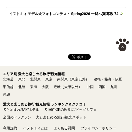
イヌトミィ モデル犬フォトコンテスト Spring2026 一覧へ(応募数 747枚)
エリア別 愛犬と楽しめる旅行/観光情報
北海道
東北
北関東
東京
南関東（東京以外）
箱根・熱海・伊豆
甲信越
北陸
東海
大阪
近畿（大阪以外）
中国
四国
九州
沖縄
愛犬と楽しめる旅行/観光情報 ランキング＆クチコミ
犬と泊まれる宿/ホテル
犬 同伴OKの飲食店/ドッグカフェ
全国のドッグラン
犬と楽しめる旅行/観光スポット
利用規約
イヌトミィとは
よくある質問
プライバシーポリシー