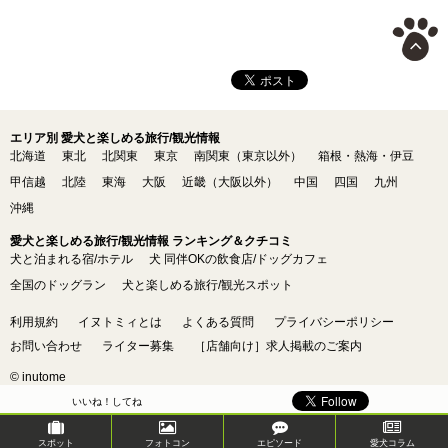
エリア別 愛犬と楽しめる旅行/観光情報
北海道
東北
北関東
東京
南関東（東京以外）
箱根・熱海・伊豆
甲信越
北陸
東海
大阪
近畿（大阪以外）
中国
四国
九州
沖縄
愛犬と楽しめる旅行/観光情報 ランキング＆クチコミ
犬と泊まれる宿/ホテル
犬 同伴OKの飲食店/ドッグカフェ
全国のドッグラン
犬と楽しめる旅行/観光スポット
利用規約
イヌトミィとは
よくある質問
プライバシーポリシー
お問い合わせ
ライター募集
［店舗向け］求人掲載のご案内
© inutome
いいね！してね
スポット
フォトコン
エピソード
愛犬コラム