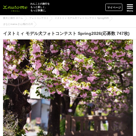
イヌトミィ
わんことの旅行を
もっと楽しく、
マイページ
もっと快適に。
愛犬と旅行 ホーム
フォトコンテスト
イヌトミィ モデル犬フォトコンテスト Spring2026
まなとmama さん/桜の小川
イヌトミィ モデル犬フォトコンテスト Spring2026(応募数 747枚)