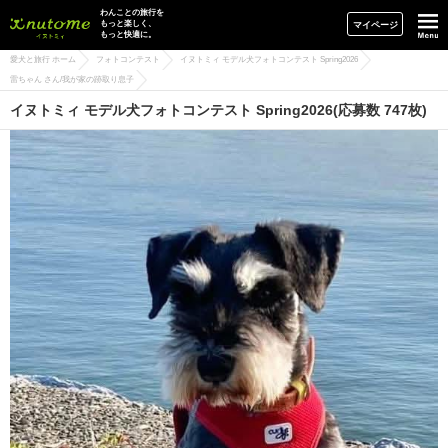
イヌトミィ
わんことの旅行を
もっと楽しく、
マイページ
もっと快適に。
愛犬と旅行 ホーム
フォトコンテスト
イヌトミィ モデル犬フォトコンテスト Spring2026
雷ちゃん さん/我が家の跡取り息子
イヌトミィ モデル犬フォトコンテスト Spring2026(応募数 747枚)