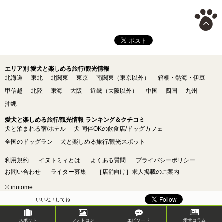
エリア別 愛犬と楽しめる旅行/観光情報
北海道
東北
北関東
東京
南関東（東京以外）
箱根・熱海・伊豆
甲信越
北陸
東海
大阪
近畿（大阪以外）
中国
四国
九州
沖縄
愛犬と楽しめる旅行/観光情報 ランキング＆クチコミ
犬と泊まれる宿/ホテル
犬 同伴OKの飲食店/ドッグカフェ
全国のドッグラン
犬と楽しめる旅行/観光スポット
利用規約
イヌトミィとは
よくある質問
プライバシーポリシー
お問い合わせ
ライター募集
［店舗向け］求人掲載のご案内
© inutome
いいね！してね
スポット
フォトコン
エピソード
愛犬コラム