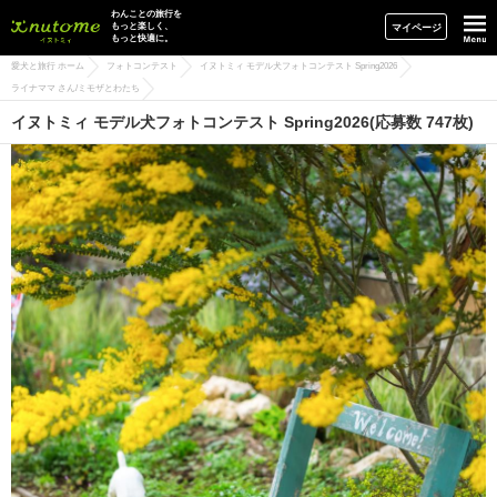
イヌトミィ
わんことの旅行を
もっと楽しく、
マイページ
もっと快適に。
愛犬と旅行 ホーム
フォトコンテスト
イヌトミィ モデル犬フォトコンテスト Spring2026
ライナママ さん/ミモザとわたち
イヌトミィ モデル犬フォトコンテスト Spring2026(応募数 747枚)