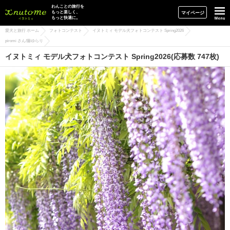
イヌトミィ
わんことの旅行を
もっと楽しく、
マイページ
もっと快適に。
愛犬と旅行 ホーム
フォトコンテスト
イヌトミィ モデル犬フォトコンテスト Spring2026
piromi さん/藤ゆらり
イヌトミィ モデル犬フォトコンテスト Spring2026(応募数 747枚)