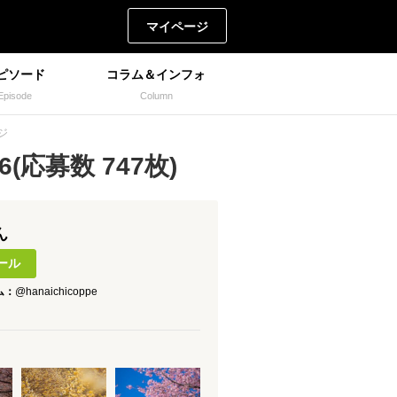
マイページ
ピソード
コラム＆インフォ
Episode
Column
ジ
(応募数 747枚)
ん
ール
ム：
@hanaichicoppe