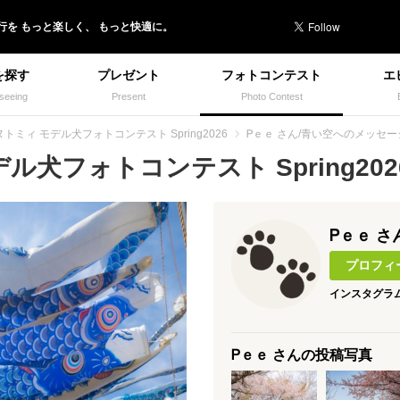
行を
もっと楽しく、
もっと快適に。
を探す
プレゼント
フォトコンテスト
エ
seeing
Present
Photo Contest
トミィ モデル犬フォトコンテスト Spring2026
Ꮲｅｅ さん/青い空へのメッセー
犬フォトコンテスト Spring2026
Ꮲｅｅ さ
プロフィ
インスタグラ
Ꮲｅｅ さんの投稿写真