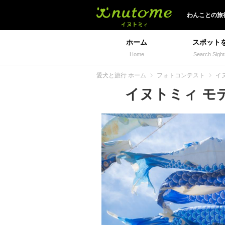
イヌトミィ
わんことの旅
ホーム
スポット
Home
Search Sight
愛犬と旅行 ホーム
フォトコンテスト
イヌ
イヌトミィ モデル