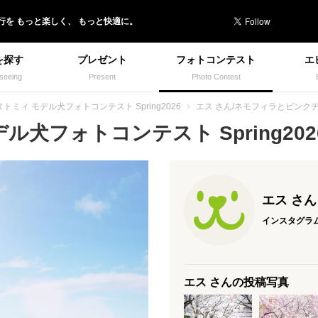
行を
もっと楽しく、
もっと快適に。
を探す
プレゼント
フォトコンテスト
エ
seeing
Present
Photo Contest
トミィ モデル犬フォトコンテスト Spring2026
エス さん/ネモフィラとピンク
犬フォトコンテスト Spring2026
エス さん
インスタグラ
エス さんの投稿写真