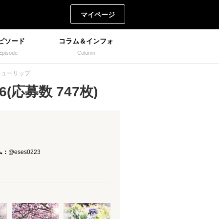
マイページ
ピソード
コラム＆インフォ
Episode
Column
チューリップ
(応募数 747枚)
ム：
@eses0223