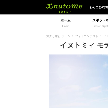
イヌトミィ
わんことの旅
ホーム
スポット
Home
Search Sight
愛犬と旅行 ホーム
フォトコンテスト
イヌ
イヌトミィ モデル