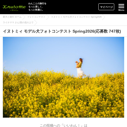
イヌトミィ
わんことの旅行を
もっと楽しく、
マイページ
もっと快適に。
愛犬と旅行 ホーム
フォトコンテスト
イヌトミィ モデル犬フォトコンテスト Spring2026
ライナママ さん/菜の花の上で
イヌトミィ モデル犬フォトコンテスト Spring2026(応募数 747枚)
この投稿への「いいわん！」は