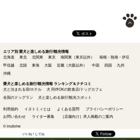
エリア別 愛犬と楽しめる旅行/観光情報
北海道
東北
北関東
東京
南関東（東京以外）
箱根・熱海・伊豆
甲信越
北陸
東海
大阪
近畿（大阪以外）
中国
四国
九州
沖縄
愛犬と楽しめる旅行/観光情報 ランキング＆クチコミ
犬と泊まれる宿/ホテル
犬 同伴OKの飲食店/ドッグカフェ
全国のドッグラン
犬と楽しめる旅行/観光スポット
利用規約
イヌトミィとは
よくある質問
プライバシーポリシー
お問い合わせ
ライター募集
［店舗向け］求人掲載のご案内
© inutome
いいね！してね