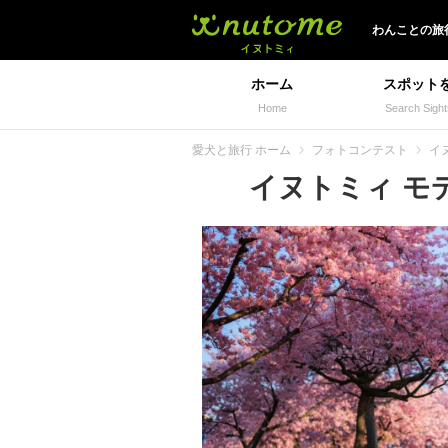
イヌトミィ
わんことの旅
ホーム
スポット
Home
Search Sight
愛犬と旅行 ホーム
フォトコンテスト
イヌ
イヌトミィ モデル