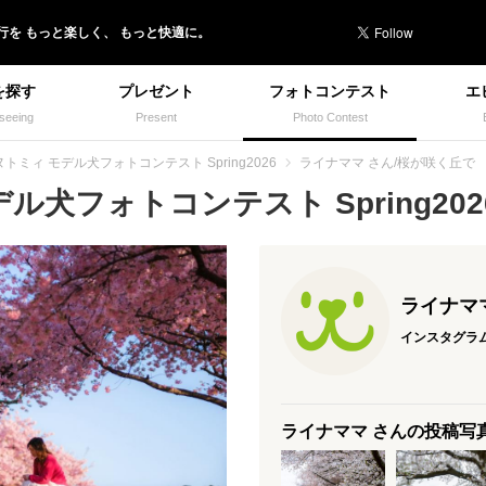
行を
もっと楽しく、
もっと快適に。
を探す
プレゼント
フォトコンテスト
エ
seeing
Present
Photo Contest
トミィ モデル犬フォトコンテスト Spring2026
ライナママ さん/桜が咲く丘で
犬フォトコンテスト Spring2026
ライナマ
インスタグラ
ライナママ さんの投稿写