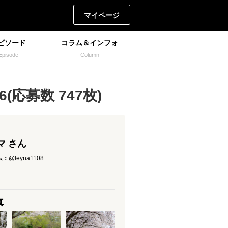
マイページ
ピソード
コラム＆インフォ
Episode
Column
(応募数 747枚)
マ さん
ム：
@leyna1108
真