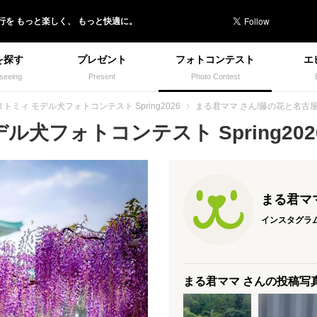
行を
もっと楽しく、
もっと快適に。
を探す
プレゼント
フォトコンテスト
エ
seeing
Present
Photo Contest
トミィ モデル犬フォトコンテスト Spring2026
まる君ママ さん/藤の花と名古
犬フォトコンテスト Spring2026
まる君マ
インスタグラ
まる君ママ さんの投稿写