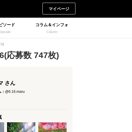
マイページ
ピソード
コラム＆インフォ
Episode
Column
屋城
(応募数 747枚)
マ さん
ム：
@6.16.maru
真