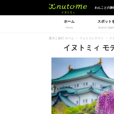
イヌトミィ
わんことの旅
ホーム
スポット
Home
Search Sight
愛犬と旅行 ホーム
フォトコンテスト
イヌ
イヌトミィ モデル