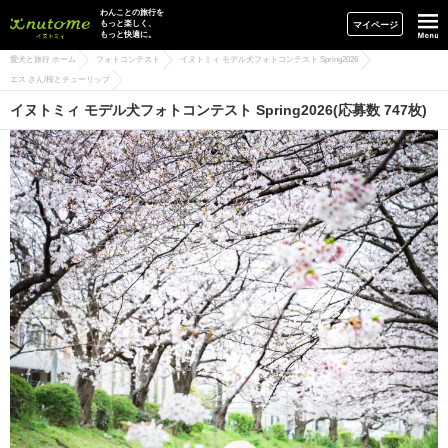
イヌトミィ
わんことの旅行を
もっと楽しく、
マイページ
もっと快適に。
愛犬と旅行 ホーム
フォトコンテスト
イヌトミィ モデル犬フォトコンテスト Spring2026
エス さん/桜とチューリップ
イヌトミィ モデル犬フォトコンテスト Spring2026(応募数 747枚)