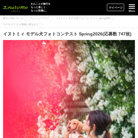
イヌトミィ
わんことの旅行を
もっと楽しく、
マイページ
もっと快適に。
愛犬と旅行 ホーム
フォトコンテスト
イヌトミィ モデル犬フォトコンテスト Spring2026
ライナママ さん/薔薇に囲まれて
イヌトミィ モデル犬フォトコンテスト Spring2026(応募数 747枚)