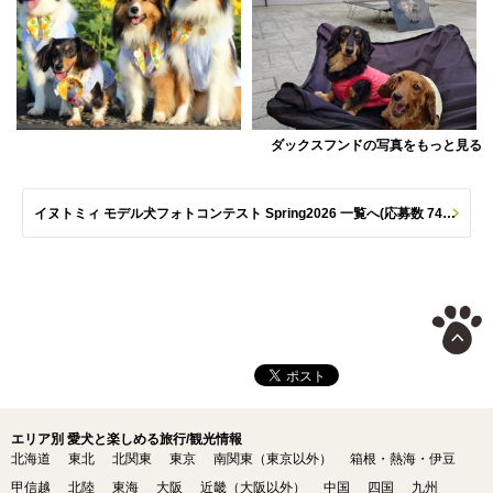
ダックスフンドの写真をもっと見る
イヌトミィ モデル犬フォトコンテスト Spring2026 一覧へ(応募数 747枚)
エリア別 愛犬と楽しめる旅行/観光情報
北海道
東北
北関東
東京
南関東（東京以外）
箱根・熱海・伊豆
甲信越
北陸
東海
大阪
近畿（大阪以外）
中国
四国
九州