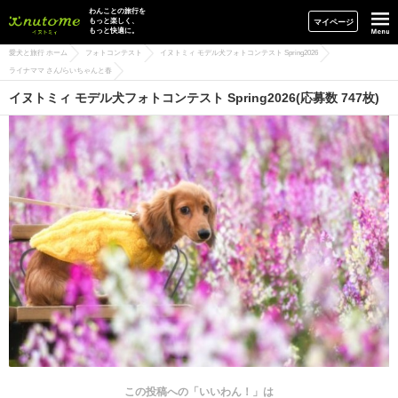
イヌトミィ
わんことの旅行を
もっと楽しく、
マイページ
もっと快適に。
愛犬と旅行 ホーム
フォトコンテスト
イヌトミィ モデル犬フォトコンテスト Spring2026
ライナママ さん/らいちゃんと春
イヌトミィ モデル犬フォトコンテスト Spring2026(応募数 747枚)
この投稿への「いいわん！」は