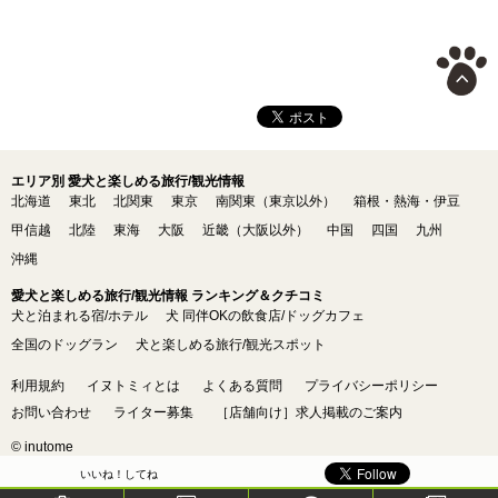
エリア別 愛犬と楽しめる旅行/観光情報
北海道
東北
北関東
東京
南関東（東京以外）
箱根・熱海・伊豆
甲信越
北陸
東海
大阪
近畿（大阪以外）
中国
四国
九州
沖縄
愛犬と楽しめる旅行/観光情報 ランキング＆クチコミ
犬と泊まれる宿/ホテル
犬 同伴OKの飲食店/ドッグカフェ
全国のドッグラン
犬と楽しめる旅行/観光スポット
利用規約
イヌトミィとは
よくある質問
プライバシーポリシー
お問い合わせ
ライター募集
［店舗向け］求人掲載のご案内
© inutome
いいね！してね