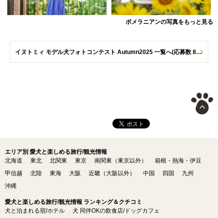
ポメラニアンの写真をもっと見る
イヌトミィ モデル犬フォトコンテスト Autumn2025 一覧へ(応募数 801枚)
エリア別 愛犬と楽しめる旅行/観光情報
北海道
東北
北関東
東京
南関東（東京以外）
箱根・熱海・伊豆
甲信越
北陸
東海
大阪
近畿（大阪以外）
中国
四国
九州
沖縄
愛犬と楽しめる旅行/観光情報 ランキング＆クチコミ
犬と泊まれる宿/ホテル
犬 同伴OKの飲食店/ドッグカフェ