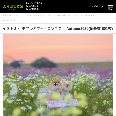
イヌトミィ
わんことの旅行を
もっと楽しく、
マイページ
もっと快適に。
愛犬と旅行 ホーム
フォトコンテスト
イヌトミィ モデル犬フォトコンテスト Autumn2025
piromi さん/オレンジ
イヌトミィ モデル犬フォトコンテスト Autumn2025(応募数 801枚)