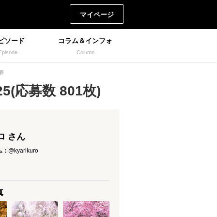
マイページ
ピソード
コラム＆インフォ
Episode
Column
華
(応募数 801枚)
ロ さん
ム：
@kyarikuro
真