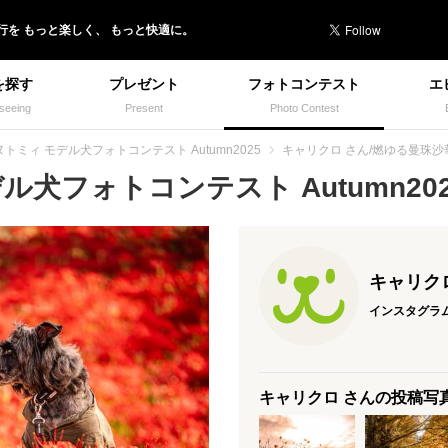
行を
もっと楽しく、
もっと快適に。
を探す
プレゼント
フォトコンテスト
エ
seeing
Present
Photo Contest
ヌトミィ モデル犬フォトコンテスト Autumn2025
キャリクロ さん/燃ゆる曼珠沙
犬フォトコンテスト Autumn2025
キャリク
インスタグラ
キャリクロ さんの投稿写