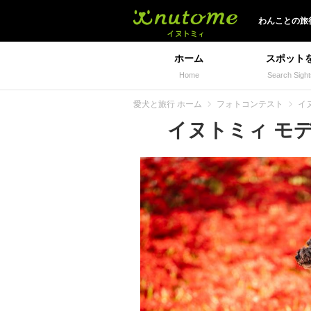
イヌトミィ
わんことの旅
ホーム
スポット
Home
Search Sight
愛犬と旅行 ホーム
フォトコンテスト
イ
イヌトミィ モデル