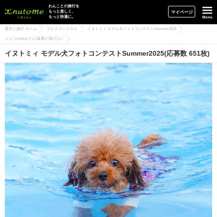
イヌトミィ
わんことの旅行を
もっと楽しく、
マイページ
もっと快適に。
愛犬と旅行 ホーム
フォトコンテスト
イヌトミィ モデル犬フォトコンテストSummer2025
シェリmama さん/猛暑に負けない
イヌトミィ モデル犬フォトコンテストSummer2025(応募数 651枚)