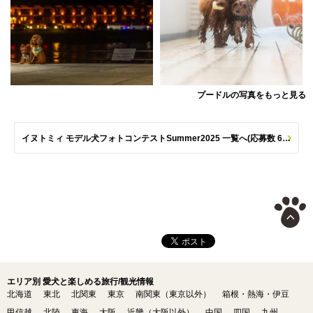
プードルの写真をもっと見る
イヌトミィ モデル犬フォトコンテストSummer2025 一覧へ(応募数 651枚)
エリア別 愛犬と楽しめる旅行/観光情報
北海道
東北
北関東
東京
南関東（東京以外）
箱根・熱海・伊豆
甲信越
北陸
東海
大阪
近畿（大阪以外）
中国
四国
九州