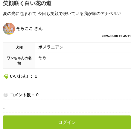
笑顔咲く白い花の道
夏の光に包まれて 今日も笑顔で咲いている我が家のアナベル♡
そらここ さん
2025-08-08 19:45:11
ポメラニアン
犬種
そら
ワンちゃんの名
前
いいわん! ： 1
コメント数： 0
...
ログイン