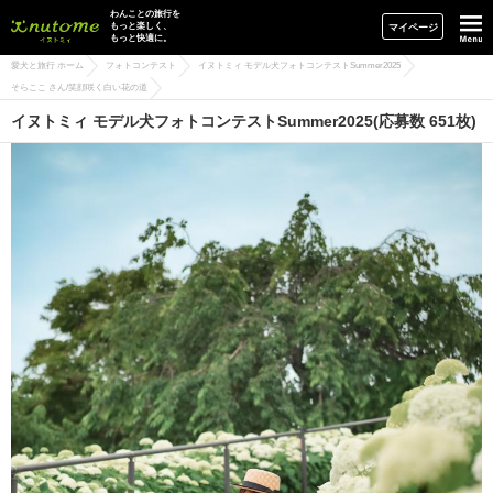
イヌトミィ
わんことの旅行を
もっと楽しく、
マイページ
もっと快適に。
愛犬と旅行 ホーム
フォトコンテスト
イヌトミィ モデル犬フォトコンテストSummer2025
そらここ さん/笑顔咲く白い花の道
イヌトミィ モデル犬フォトコンテストSummer2025(応募数 651枚)