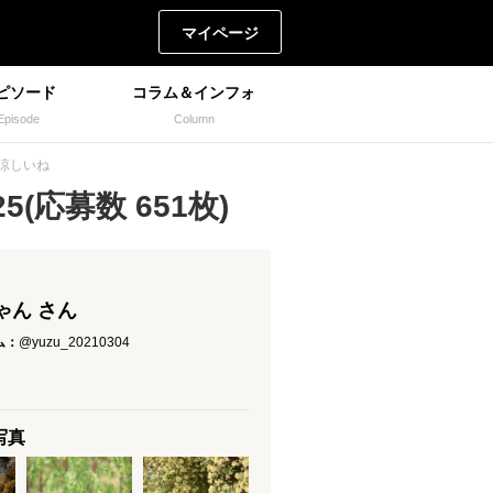
マイページ
ピソード
コラム＆インフォ
Episode
Column
？涼しいね
(応募数 651枚)
ゃん さん
ム：
@yuzu_20210304
写真