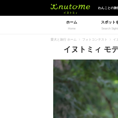
イヌトミィ
わんことの旅
ホーム
スポット
Home
Search Sight
愛犬と旅行 ホーム
フォトコンテスト
イ
イヌトミィ モデル