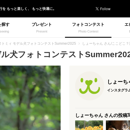
行を
もっと楽しく、
もっと快適に。
を探す
プレゼント
フォトコンテスト
エ
seeing
Present
Photo Contest
ヌトミィ モデル犬フォトコンテストSummer2025
しょーちゃん さん/ここどこ
犬フォトコンテストSummer2025
しょーち
インスタグラ
しょーちゃん さんの投稿