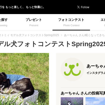
行を
もっと楽しく、
もっと快適に。
を探す
プレゼント
フォトコンテスト
エ
seeing
Present
Photo Contest
ヌトミィ モデル犬フォトコンテストSpring2025
あーちゃん さん/眠くなってき
ル犬フォトコンテストSpring2025(
あーちゃ
インスタグラ
あーちゃん さんの投稿写