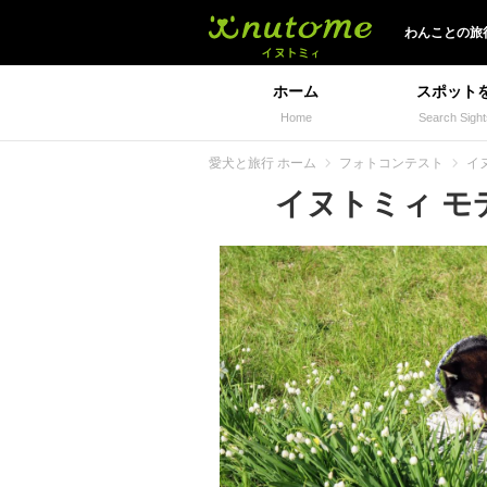
イヌトミィ
わんことの旅
ホーム
スポット
Home
Search Sight
愛犬と旅行 ホーム
フォトコンテスト
イ
イヌトミィ モデ