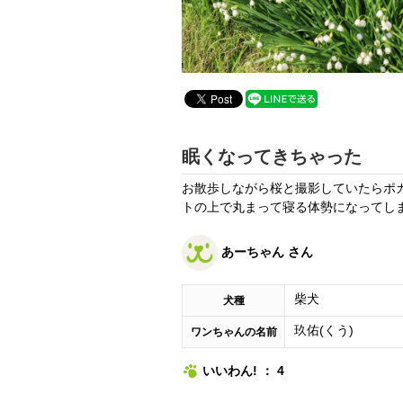
眠くなってきちゃった
お散歩しながら桜と撮影していたらポ
トの上で丸まって寝る体勢になってし
あーちゃん さん
柴犬
犬種
玖佑(くう)
ワンちゃんの名前
いいわん! ： 4