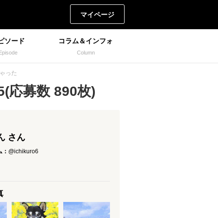
マイページ
ピソード
コラム＆インフォ
Episode
Column
ちゃった
応募数 890枚)
ん さん
ム：
@ichikuro6
真