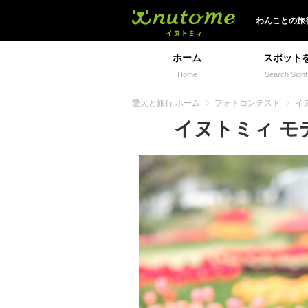
イヌトミィ
わんことの旅
ホーム
スポット
Home
Search Sight
愛犬と旅行 ホーム
フォトコンテスト
イ
イヌトミィ モデ