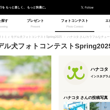
行を
もっと楽しく、
もっと快適に。
を探す
プレゼント
フォトコンテスト
エ
seeing
Present
Photo Contest
ヌトミィ モデル犬フォトコンテストSpring2025
ハナコタ さん/カラフルなチュ
ル犬フォトコンテストSpring2025(
ハナコタ
インスタグラ
ハナコタ さんの投稿写真