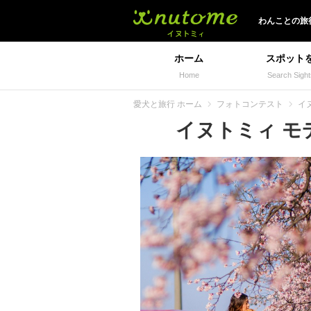
イヌトミィ
わんことの旅
ホーム
スポット
Home
Search Sight
愛犬と旅行 ホーム
フォトコンテスト
イ
イヌトミィ モデ