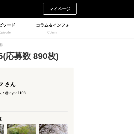
マイページ
ピソード
コラム＆インフォ
Episode
Column
…桜
応募数 890枚)
マ さん
ム：
@leyna1108
真