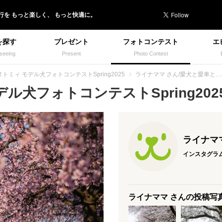
行を
もっと楽しく、
もっと快適に。
を探す
プレゼント
フォトコンテスト
エ
seeing
Present
Photo Contest
ヌトミィ モデル犬フォトコンテストSpring2025
ライナママ さん/愛犬と愛車と
ル犬フォトコンテストSpring2025(
ライナマ
インスタグラ
ライナママ さんの投稿写