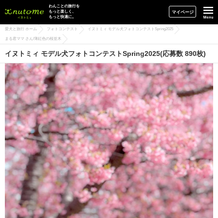
イヌトミィ
わんことの旅行を
もっと楽しく、
マイページ
もっと快適に。
愛犬と旅行 ホーム
フォトコンテスト
イヌトミィ モデル犬フォトコンテストSpring2025
まる君ママ さん/薄紅色の桜並木
イヌトミィ モデル犬フォトコンテストSpring2025(応募数 890枚)