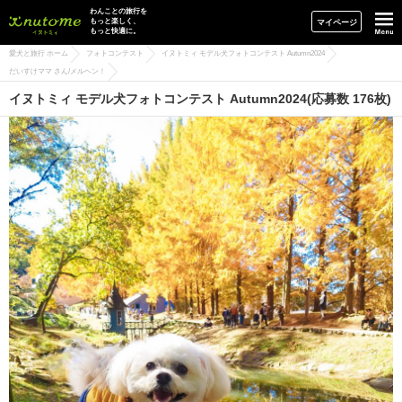
イヌトミィ
わんことの旅行を
もっと楽しく、
マイページ
もっと快適に。
愛犬と旅行 ホーム
フォトコンテスト
イヌトミィ モデル犬フォトコンテスト Autumn2024
だいすけママ さん/メルヘン！
イヌトミィ モデル犬フォトコンテスト Autumn2024(応募数 176枚)