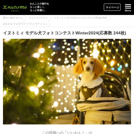
イヌトミィ
わんことの旅行を
もっと楽しく、
マイページ
もっと快適に。
愛犬と旅行 ホーム
フォトコンテスト
イヌトミィ モデル犬フォトコンテストWinter2024
はなまま さん/ホワイトイルミネーション
イヌトミィ モデル犬フォトコンテストWinter2024(応募数 244枚)
この投稿への「いいわん！」は