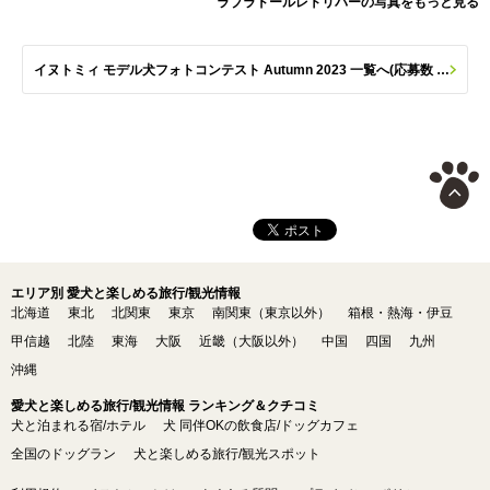
ラブラドールレトリバーの写真をもっと見る
イヌトミィ モデル犬フォトコンテスト Autumn 2023 一覧へ(応募数 284枚)
エリア別 愛犬と楽しめる旅行/観光情報
北海道
東北
北関東
東京
南関東（東京以外）
箱根・熱海・伊豆
甲信越
北陸
東海
大阪
近畿（大阪以外）
中国
四国
九州
沖縄
愛犬と楽しめる旅行/観光情報 ランキング＆クチコミ
犬と泊まれる宿/ホテル
犬 同伴OKの飲食店/ドッグカフェ
全国のドッグラン
犬と楽しめる旅行/観光スポット