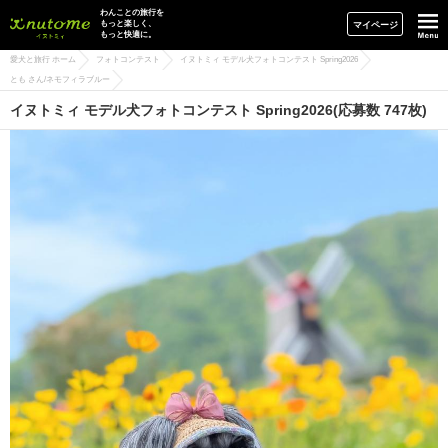
イヌトミィ
わんことの旅行を
もっと楽しく、
マイページ
もっと快適に。
愛犬と旅行 ホーム
フォトコンテスト
イヌトミィ モデル犬フォトコンテスト Spring2026
とも さん/ネモフィラブルー
イヌトミィ モデル犬フォトコンテスト Spring2026(応募数 747枚)