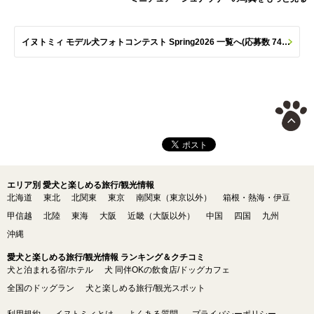
イヌトミィ モデル犬フォトコンテスト Spring2026 一覧へ(応募数 747枚)
エリア別 愛犬と楽しめる旅行/観光情報
北海道
東北
北関東
東京
南関東（東京以外）
箱根・熱海・伊豆
甲信越
北陸
東海
大阪
近畿（大阪以外）
中国
四国
九州
沖縄
愛犬と楽しめる旅行/観光情報 ランキング＆クチコミ
犬と泊まれる宿/ホテル
犬 同伴OKの飲食店/ドッグカフェ
全国のドッグラン
犬と楽しめる旅行/観光スポット
利用規約
イヌトミィとは
よくある質問
プライバシーポリシー