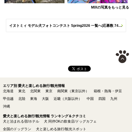
MIXの写真をもっと見る
イヌトミィ モデル犬フォトコンテスト Spring2026 一覧へ(応募数 747枚)
エリア別 愛犬と楽しめる旅行/観光情報
北海道
東北
北関東
東京
南関東（東京以外）
箱根・熱海・伊豆
甲信越
北陸
東海
大阪
近畿（大阪以外）
中国
四国
九州
沖縄
愛犬と楽しめる旅行/観光情報 ランキング＆クチコミ
犬と泊まれる宿/ホテル
犬 同伴OKの飲食店/ドッグカフェ
全国のドッグラン
犬と楽しめる旅行/観光スポット