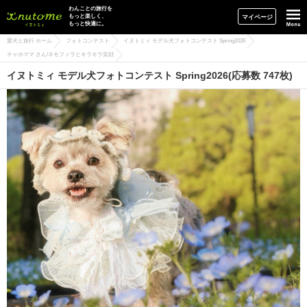
イヌトミィ
わんことの旅行を
もっと楽しく、
マイページ
もっと快適に。
愛犬と旅行 ホーム
フォトコンテスト
イヌトミィ モデル犬フォトコンテスト Spring2026
チャホママ さん/ネモフィラとキラキラ笑顔
イヌトミィ モデル犬フォトコンテスト Spring2026(応募数 747枚)